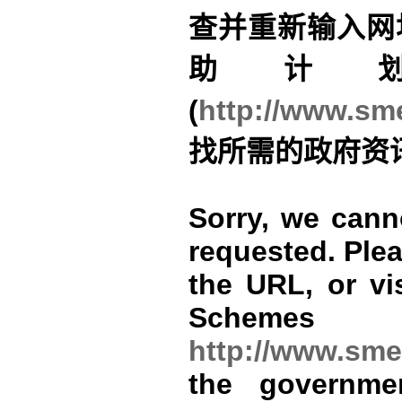
查并重新输入网
助计
(
http://www.sme
找所需的政府资
Sorry, we cann
requested. Ple
the URL, or vi
Schemes
http://www.sme
the governme