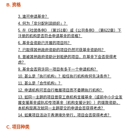
B. 资格
3. 谁可申请基金？
4. 何为「非分配利润组织」？
5. 在《社团条例》（第151章）或《公司条例》（第622章）下
注册的机构是否符合申请基金的资格？
6. 基金会资助已开展的项目吗？
7. 已取得其他政府资助的项目仍然可获基金资助吗？
8. 曾被其他政府资助计划拒绝的项目，在基金下会否获得考
虑？
9. 基金会否容许同一项目有多于一个申请机构？
10. 甚么是「执行机构」？担任执行机构有何先决条件？
11. 甚么是「合作机构」？
12. 申请机构可否自行推展项目而不委聘执行机构？
13. 如同一主题的项目曾获工商机构支援基金（或前中小企业发
展支援基金或BUD专项基金（机构支援计划））的拨款资助，
本机构现再次就同一主题提交的申请会否获得考虑？
14. 如果项目活动于香港境外举行，项目会否获得考虑？
C. 项目种类