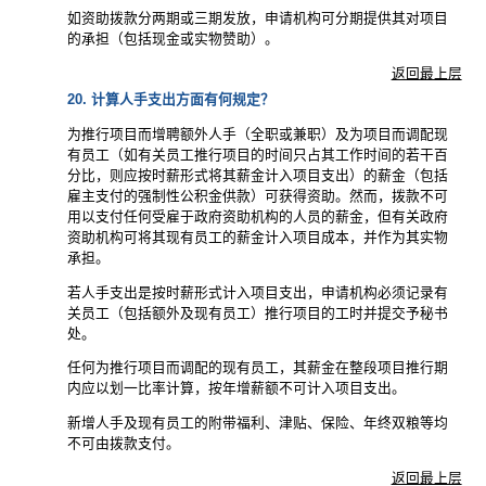
如资助拨款分两期或三期发放，申请机构可分期提供其对项目
的承担（包括现金或实物赞助）。
返回最上层
20. 计算人手支出方面有何规定？
为推行项目而增聘额外人手（全职或兼职）及为项目而调配现
有员工（如有关员工推行项目的时间只占其工作时间的若干百
分比，则应按时薪形式将其薪金计入项目支出）的薪金（包括
雇主支付的强制性公积金供款）可获得资助。然而，拨款不可
用以支付任何受雇于政府资助机构的人员的薪金，但有关政府
资助机构可将其现有员工的薪金计入项目成本，并作为其实物
承担。
若人手支出是按时薪形式计入项目支出，申请机构必须记录有
关员工（包括额外及现有员工）推行项目的工时并提交予秘书
处。
任何为推行项目而调配的现有员工，其薪金在整段项目推行期
内应以划一比率计算，按年增薪额不可计入项目支出。
新增人手及现有员工的附带福利、津贴、保险、年终双粮等均
不可由拨款支付。
返回最上层