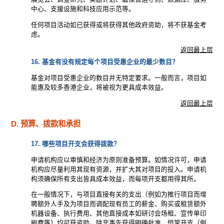
中心、支援设施和科技应用示范等。
任何项目活动如已获得或将获得其他政府资助，将不获基金考
虑。
返回最上层
16. 基金有没有规定每个项目受惠企业的最少数目？
基金对项目受惠企业的数目并无特定要求。一般而言，项目如
能惠及较多香港企业，将被视为更具成本效益。
返回最上层
D. 预算、拨款和承担
17. 哪些项目开支会获得拨款？
申请机构应以审慎和经济为原则准备预算。如情况许可，申请
机构应尽量利用其现有资源，并扩大其对项目的投入。申请机
构须确保所有支出皆具成本效益，而每项开支都用得其所。
在一般情况下，与项目直接有关的支出（例如为推行项目而增
聘额外人手及为项目而调配现有员工的薪金、购买或租赁额外
机器设备、执行费用、其他直接成本如研讨会场租、宣传单印
刷费等）均可获资助。除非事先获得明确批准，恒常开支（例