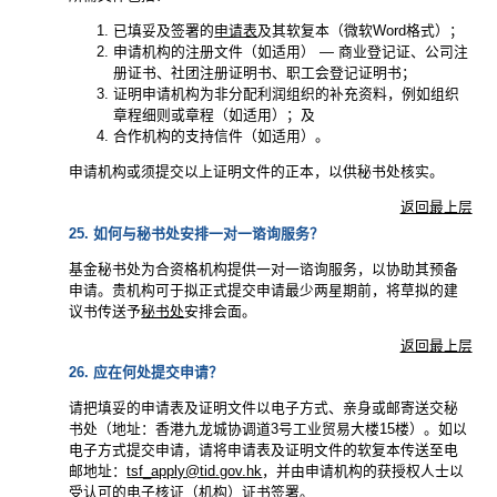
已填妥及签署的
申请表
及其软复本（微软Word格式）；
申请机构的注册文件（如适用） — 商业登记证、公司注
册证书、社团注册证明书、职工会登记证明书；
证明申请机构为非分配利润组织的补充资料，例如组织
章程细则或章程（如适用）；及
合作机构的支持信件（如适用）。
申请机构或须提交以上证明文件的正本，以供秘书处核实。
返回最上层
25. 如何与秘书处安排一对一谘询服务？
基金秘书处为合资格机构提供一对一谘询服务，以协助其预备
申请。贵机构可于拟正式提交申请最少两星期前，将草拟的建
议书传送予
秘书处
安排会面。
返回最上层
26. 应在何处提交申请？
请把填妥的申请表及证明文件以电子方式、亲身或邮寄送交秘
书处（地址：香港九龙城协调道3号工业贸易大楼15楼）。如以
电子方式提交申请，请将申请表及证明文件的软复本传送至电
邮地址：
tsf_apply@tid.gov.hk
，并由申请机构的获授权人士以
受认可的电子核证（机构）证书签署。