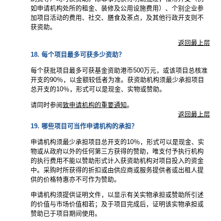
如申请机构处所的租金、装修及公用设施费用）、个别企业参
加项目活动的费用、社交、膳食及茶点，及其他行政开支则不
获资助。
返回最上层
18. 每个项目最多可获多少资助？
每个获批项目最多可获基金资助港币500万元，或该项目总核准
开支的90％，以金额较低者为准。获资助机构须最少承担项目
总开支的10％，形式可以是现金、实物或赞助。
请同时参阅
致申请机构的重要通知
。
返回最上层
19. 哪些项目可当作申请机构的承担？
申请机构须最少承担项目总开支的10％，形式可以是现金、实
物或从政府以外的任何第三方获得的赞助，唯支付予执行机构
的执行费用不能以赞助形式计入获资助机构对项目投入的资金
中。采购时所获得的折扣或由供应商或服务提供者或出租人提
供的价格特惠亦不可作为赞助。
申请机构须提供证明文件，以显示有关实物承担或赞助所引述
的价值与市场价值相若；及于项目完成后，证明该实物承担或
赞助已于项目期间使用。