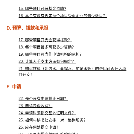
15. 哪些项目可获基金资助?
16. 基金有没有规定每个项目受惠企业的最少数目？
D. 预算、拨款和承担
17. 哪些项目开支会获得拨款？
18. 每个项目最多可获多少资助？
19. 哪些项目可当作申请机构的承担？
20. 计算人手支出方面有何规定？
21. 购买饮料（如汽水、蒸馏水、矿泉水等）的费用可否计入项
目开支？
E. 申请
22. 是否设有申请截止日期？
23. 申请是否收费？
24. 申请时须提交甚么证明文件？
25. 如何与秘书处安排一对一谘询服务？
26. 应在何处提交申请？