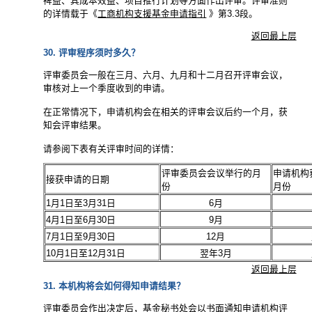
裨益、其成本效益、项目推行计划等方面作出评审。评审准则
的详情载于《
工商机构支援基金申请指引
》第3.3段。
返回最上层
30. 评审程序须时多久？
评审委员会一般在三月、六月、九月和十二月召开评审会议，
审核对上一个季度收到的申请。
在正常情况下，申请机构会在相关的评审会议后约一个月，获
知会评审结果。
请参阅下表有关评审时间的详情：
评审委员会会议举行的月
申请机构
接获申请的日期
份
月份
1月1日至3月31日
6月
4月1日至6月30日
9月
7月1日至9月30日
12月
10月1日至12月31日
翌年3月
返回最上层
31. 本机构将会如何得知申请结果？
评审委员会作出决定后，基金秘书处会以书面通知申请机构评