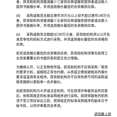
者，获资助机构须邀请最少三家供应商或服务提供者或出租人
提供书面报价单，并须选用报价最低的合资格供应商。
(d) 采购或租赁总额达港币30万元以上但不超过港币140万元
者，获资助机构须邀请最少五家供应商或服务提供者或出租人
提供书面报价单，并须选用报价最低的合资格供应商。
(e) 采购或租赁总额超过140万元者，获资助机构须以公开及
具竞争性的招标方式进行采购，并须选用报价最低的合资格供
应商。
如非选用报价最低的合资格供应商，获资助机构须事先取得工
业贸易署署长的书面同意和提交充分理据。
为确保公开、公正及物有所值，获资助机构不应将采购／租赁
的要求分拆，或缩短正常合约期，从而或企图规避相关的报价
要求或滥用有关程序。获资助机构亦不应将性质不同的采购或
租赁捆绑以索取单一合并报价。
如获资助机构为大学或法定机构，可在获得评审委员会的同意
后，依照其既定的标准采购程序进行采购。欲获得豁免的机构
须于签订项目协议之前，把其既定的标准采购程序的副本交予
秘书处，以供评审委员会考虑。
返回最上层