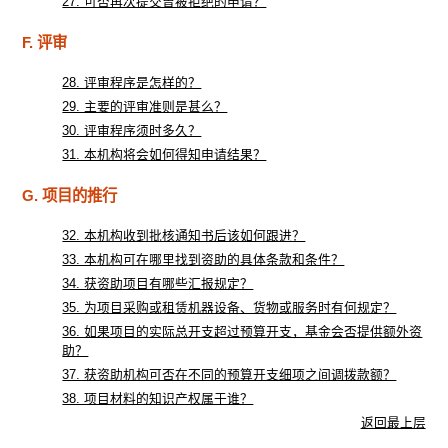
27. 可否再次提交曾被拒绝的申请？
F. 评审
28. 评审程序是怎样的？
29. 主要的评审准则是甚么？
30. 评审程序须时多久？
31. 本机构将会如何得知申请结果？
G. 项目的推行
32. 本机构收到批核通知书后该如何跟进？
33. 本机构可在哪里找到资助的具体条款和条件？
34. 获资助项目有哪些汇报规定？
35. 为项目采购或租赁机器设备、货物或服务时有何规定？
36. 如果项目的实际总开支超过预算开支，基金会否提供额外资
助？
37. 获资助机构可否在不同的预算开支细项之间调拨款额？
38. 项目材料的知识产权属于谁？
返回最上层