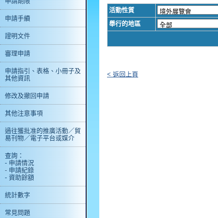
申請期限
活動性質
申請手續
舉行的地區
證明文件
審理申請
申請指引、表格、小冊子及
< 返回上頁
其他資訊
修改及撤回申請
其他注意事項
過往獲批准的推廣活動／貿
易刊物／電子平台或媒介
查詢：
- 申請情況
- 申請紀錄
- 資助餘額
統計數字
常見問題