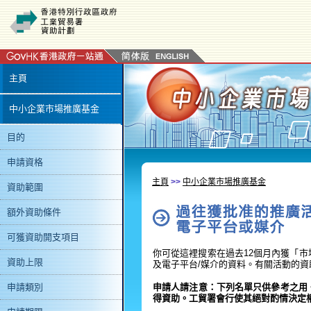
貿
易
刊
主頁
物
中小企業市場推廣基金
／
目的
電
申請資格
子
主頁
>>
中小企業市場推廣基金
資助範圍
平
額外資助條件
台
可獲資助開支項目
或
你可從這裡搜索在過去12個月內獲「
資助上限
及電子平台/媒介的資料。有關活動的
媒
申請人請注意：下列名單只供參考之用
申請類別
得資助。工貿署會行使其絕對酌情決定
介