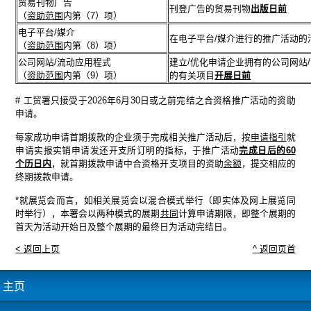
贸易刊物广告
刊登广告的贸易刊物
出版日前
（
资助范围
内第（7）项）
电子平台/媒介
在电子平台/媒介进行的推广活动的
（
资助范围
内第（8）项）
公司网站/流动应用程式
建立/优化申请企业拥有的公司网站
（
资助范围
内第（9）项）
的有关项目
开展日前
# 工贸署只接受于2026年6月30日或之前完结之合资格推广活动的资助
申请。
每家成功申请首期拨款的企业须于完成相关推广活动后，按
申请指引
就
申请实报实销申请发还开支所订明的指标，于推广活动
完成日后的60
个历日内
，就首期拨款申请中合资格开支项目的资助
余额
，提交相应的
终期拨款申请。
*就展览会而言，如相关展览会以混合模式举行（即实体及网上展览同
时举行），本署会以两种模式的展期
共同
计算申请期限，即整个展期的
首天为活动开始日及整个展期的最终日为活动完结日。
< 返回上页
^ 返回页首
主页