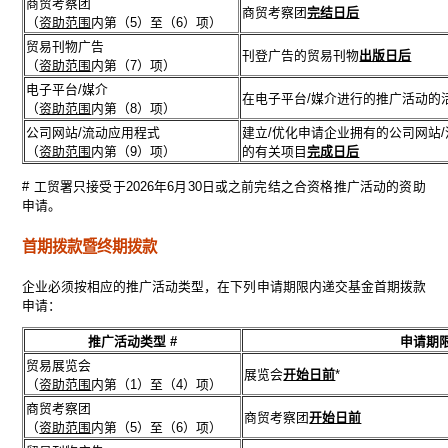
商贸考察团
商贸考察团
完结日后
（
资助范围
内第（5）至（6）项）
贸易刊物广告
刊登广告的贸易刊物
出版日后
（
资助范围
内第（7）项）
电子平台/媒介
在电子平台/媒介进行的推广活动的
（
资助范围
内第（8）项）
公司网站/流动应用程式
建立/优化申请企业拥有的公司网站
（
资助范围
内第（9）项）
的有关项目
完成日后
# 工贸署只接受于2026年6月30日或之前完结之合资格推广活动的资助
申请。
首期拨款暨终期拨款
企业必须按相应的推广活动类型，在下列申请期限内递交基金首期拨款
申请：
推广活动类型 #
申请期限
贸易展览会
展览会
开始日前
*
（
资助范围
内第（1）至（4）项）
商贸考察团
商贸考察团
开始日前
（
资助范围
内第（5）至（6）项）