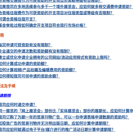
合资格交通费作为可获资助的开支项目对客舱等级有否限制？
如果我司在多地连续参与多于一个境外展览会，应如何就多程交通费申请资助
合资格住宿费作为可获资助的开支项目对住宿类型或等级有否限制？
何谓合资格住宿开支？
基金审批过程如何确定开支项目符合现行市场价格？
上限
每宗申请可获资助有没有限制？
企业递交的申请次数和资助额有没有限制？
建立或优化申请企业拥有的公司网站/流动应用程式有资助上限吗？
如何计算成功申请的资助额？
如何计算视频/产品拍摄及编辑费用的资助额？
如何得知我司可供申请的资助余额？
方法及手续
请期限
我司应何时递交申请？
同一展览的「网上展览会」部份比「实体展览会」部份的展期长，应如何计算
我司订购了为期一年的贸易刊物广告，可以一份申请表格申请数期的资助吗？
如投放广告的贸易刊物并无注明出版日期，应如何计算申请期限？
我司应如何就通过电子平台/媒介进行的推广活动日期计算申请期限？