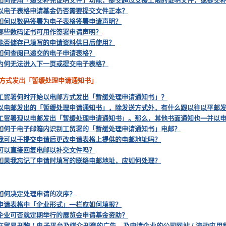
如何使用「递交补充证明文件」功能，提交超过支援上限的证明文件，或提交
以电子表格申请基金仍否需要提交文件正本？
如何以数码签署为电子表格签署申请声明？
哪些数码证书可用作签署申请声明？
能否储存已填写的申请资料供日后使用？
如何查阅已递交的电子申请表格？
为何无法进入下一页或提交电子表格？
电邮方式发出「暂缓处理申请通知书」
工贸署何时开始以电邮方式发出「暂缓处理申请通知书」？
以电邮发出的「暂缓处理申请通知书」，除发送方式外，有什么跟以往以平邮
工贸署现以电邮发出「暂缓处理申请通知书」。那么，其他书面通知也一并以
如何于电子邮箱内识别工贸署的「暂缓处理申请通知书」电邮？
我可以于提交申请后更改申请表格上提供的电邮地址吗？
可以直接回复电邮以补交文件吗？
如果我忘记了申请时填写的联络电邮地址，应如何处理？
如何决定处理申请的次序？
申请表格中「企业形式」一栏应如何填报？
企业可否就定期举行的展览会申请基金资助？
在贸易刊物 / 电子平台及媒介刊登的广告，及申请企业的公司网站 / 流动应