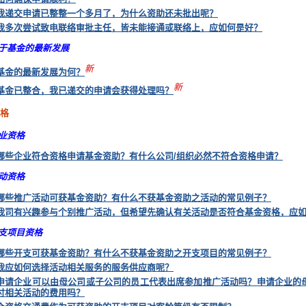
我递交申请已整整一个多月了，为什么资助还未批出呢？
我多次尝试致电联络审批主任，皆未能接通或联络上，应如何是好？
于基金的最新发展
新
基金的最新发展为何？
新
基金已整合，我已递交的申请会获得处理吗？
资格
业资格
哪些企业符合资格申请基金资助？有什么公司/组织必然不符合资格申请？
动资格
哪些推广活动可获基金资助？有什么不获基金资助之活动的常见例子？
我司有兴趣参与个别推广活动，但希望先确认有关活动是否符合基金资格，应
支项目资格
哪些开支可获基金资助？有什么不获基金资助之开支项目的常见例子？
我应如何选择活动相关服务的服务供应商呢？
申请企业可以由母公司或子公司的员工代表出席参加推广活动吗？申请企业的
付相关活动的费用吗？