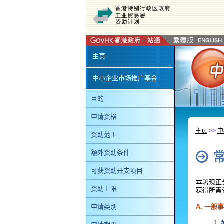
主页
中小企业市场推广基金
目的
申请资格
主页
>>
中
资助范围
额外资助条件
可获资助开支项目
本署现正
资助上限
获得所需
A. 一般
申请类别