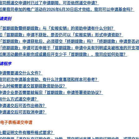
我司想递交申请时已过了申请期限，可否依然递交申请？
如果我司参加的推广活动在2026年6月30日后才完结，我司可以申请基金吗？
请类别
「首期拨款暨终期拨款」与「实报实销」的资助申请有什么分别？
如「首期拨款」申请不获批，是否仍可以「实报实销」形式申请资助？
「首期拨款」申请获批后，必须提交「终期拨款」吗？「终期拨款」申请是否
「终期拨款」申请可否申报于「首期拨款」申请中未有列明或未被核准的开支
如果活动最终未能完成或最后开支少于「首期拨款」，我司应如何处理？
请程序
申请需要递交什么文件？
我司初次申请基金资助，有什么注意事项和样本可参考？
什么时候需要递交首期拨款资助协议？
申请企业是否需要就每宗「首期拨款」申请签署资助协议？
有什么方式递交申请？
申请递交后可否作出修改？
申请递交后可否取消申请？
网上电子表格递交申请
上载证明文件有哪些格式要求？