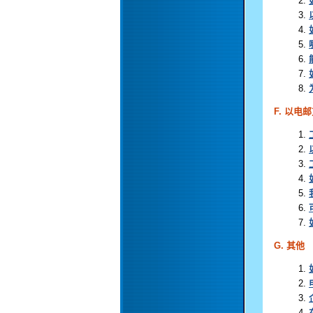
F. 以
G. 其他