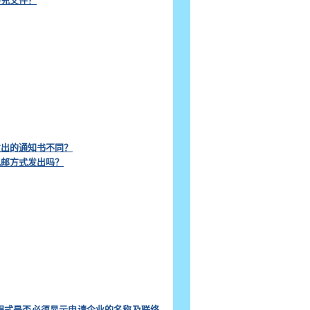
补充文件？
发出的通知书不同？
电邮方式发出吗？
用程式是否必须显示申请企业的名称及联络