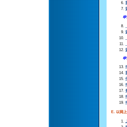
申
申
E. 以