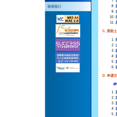
联络我们
C. 资助
D. 申请
申