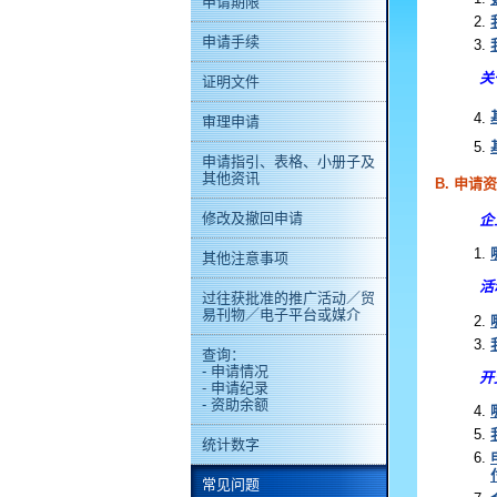
申请期限
申请手续
关
证明文件
审理申请
申请指引、表格、小册子及
其他资讯
B. 申请
修改及撤回申请
企
其他注意事项
活
过往获批准的推广活动／贸
易刊物／电子平台或媒介
查询：
- 申请情况
开
- 申请纪录
- 资助余额
统计数字
常见问题