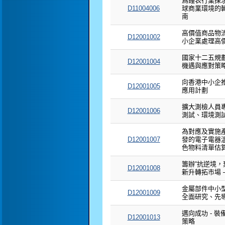
爲鐘表行業探
D11004006
球商業環境的
南
高價值商品物流
D12001002
小企業處理高
國家十二五規
D12001004
機遇與應對策
向香港中小企推
D12001005
應用計劃
擴大測檢人員
D12001006
測試、環境測
為對應及實施產
D12001007
發的電子電器
色物料清單估
籌辦“抗逆境
D12001008
新升轉拓市場 
金屬部件中小
D12001009
全面研究、先
邁向成功 - 
D12001013
策略