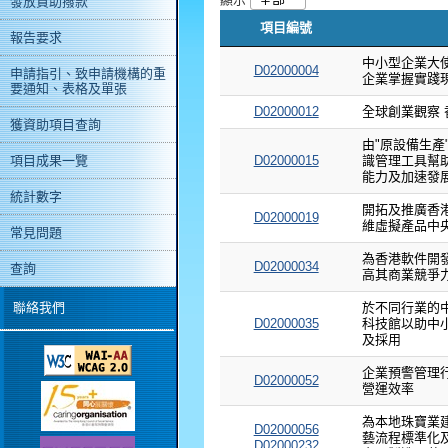
發放資助撥款
項目編號
報告要求
中小型企業大使計
D02000004
申請指引、致申請機構的重
企業掌握實踐
要通知、表格及單張
D02000012
全球創業觀察 香港
獲資助項目查詢
由"原設備生產"
項目成果一覽
D02000015
識管理工具幫
能力及加速發
統計數字
開拓及推廣香
D02000019
維虛擬產品中
常見問題
為香港軟件開
D02000034
查詢
高其商業競爭
聯絡我們
於不同行業的
D02000035
科技館以助中
及採用
企業預警管理行
D02000052
營運效率
為本地珠寶業
D02000056
藝流程標準化
D02000232