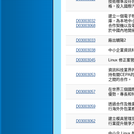
技術標準及符
格，投入國際
建立一個電子
D03003032
庫，為本地中小
D03003068
合作契機以及
於中國內地開
D03003033
廠出驕陽2
D03003038
中小企業資訊
D03003045
Linux 修正
資訊科技業界
D03003053
持有關CEPA
之間的合作。
在世界三個國
D03003057
優勢，專長和
透過合作及推
D03003059
行海外外包業
建立模具管理
D03003062
行業提升競爭
中小企 Linu