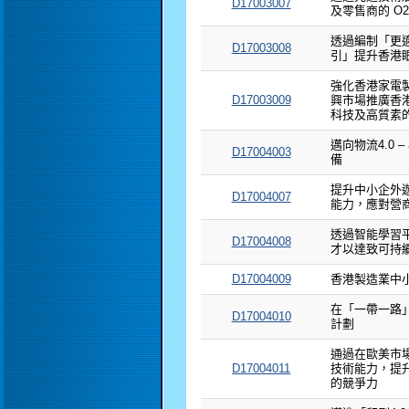
D17003007
及零售商的 O2
透過編制「更
D17003008
引」提升香港
強化香港家電製
D17003009
興市場推廣香
科技及高質素
邁向物流4.0
D17004003
備
提升中小企外
D17004007
能力，應對營
透過智能學習
D17004008
才以達致可持
D17004009
香港製造業中
在「一帶一路
D17004010
計劃
通過在歐美市
D17004011
技術能力，提
的競爭力