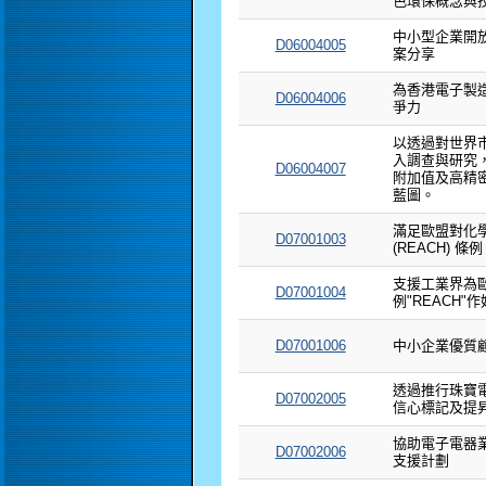
色環保概念與
中小型企業開
D06004005
案分享
為香港電子製
D06004006
爭力
以透過對世界
入調查與研究
D06004007
附加值及高精
藍圖。
滿足歐盟對化
D07001003
(REACH) 
支援工業界為
D07001004
例"REACH"
D07001006
中小企業優質顧
透過推行珠寶
D07002005
信心標記及提
協助電子電器業
D07002006
支援計劃