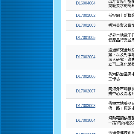
提升香港中成
D16004004
規範要求的認
D17001002
捕捉網上新機
D17001003
香港美髮及造型
提昇本地電子
D17001005
健產品行業並
通過研究全球
勢，以及對本
D17002004
深入研究，為
立再工業化路
香港防治蟲害
D17002006
工作坊
向海外市場推
D17002007
購中心及為客
帶領本地藥品
D17003003
帶一路」東盟
幫助鞋類供應
D17003004
一路”的內地
透過先進技術