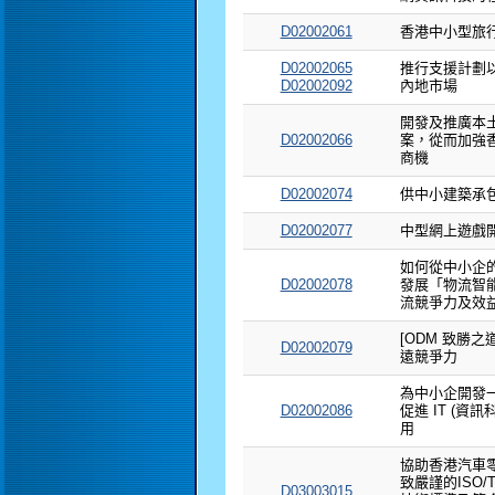
D02002061
香港中小型旅
D02002065
推行支援計劃
D02002092
內地市場
開發及推廣本
D02002066
案，從而加強
商機
D02002074
供中小建築承
D02002077
中型網上遊戲
如何從中小企
D02002078
發展「物流智
流競爭力及效
[ODM 致勝之
D02002079
遠競爭力
為中小企開發
D02002086
促進 IT (資
用
協助香港汽車
致嚴謹的ISO/T
D03003015