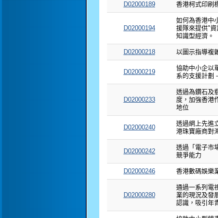
D02000189
香港柯式印刷
如何為香港中
D02000194
援隊來提供"資
知識型經濟。
D02000218
以圖示指導複
協助中小企以
D02000219
系的支援計劃 
透過為鑽石及
D02000233
度，加強香港
地位
透過網上先進
D02000240
港珠寶廠商對
透過「電子市
D02000242
競爭能力
D02000246
香港數碼娛樂
通過一系列電
D02000280
業的現況及發
認識，吸引年