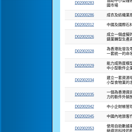
協助中小型鐘
D02000283
國市場
D02000286
成衣及紡織業
D02002012
中國及國際石
成立一個虛擬
D02002026
鑄業轉型生產
為香港批發及
D02002028
一套統一的命
能力成熟度模
D02002029
中小型軟件企
建立一套資源
D02002034
小型食物業的
一個為香港資
D02002035
力的軟件外銷
D02002042
中小企財帳管
D02002045
中國內地旅客
使用自助數據
D02002053
納資訊科技的