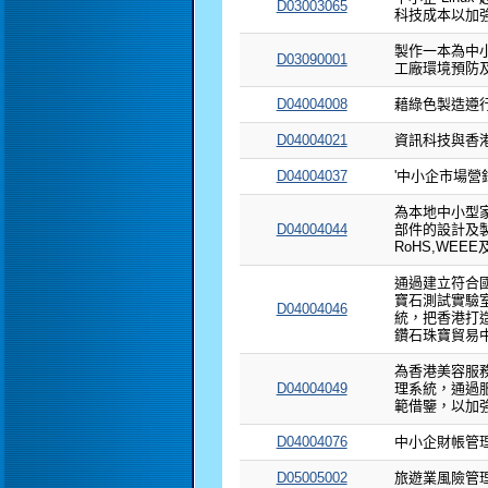
D03003065
科技成本以加
製作一本為中
D03090001
工廠環境預防
D04004008
藉綠色製造遵行
D04004021
資訊科技與香
D04004037
'中小企市場營
為本地中小型
D04004044
部件的設計及
RoHS,WE
通過建立符合國際
寶石測試實驗
D04004046
統，把香港打造
鑽石珠寶貿易
為香港美容服
D04004049
理系統，通過
範借鑒，以加
D04004076
中小企財帳管
D05005002
旅遊業風險管