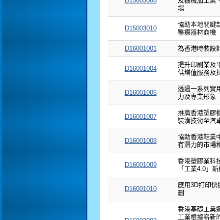
D15003006
及機械加工業
場
協助本地關鍵
D15003010
醫療器材商機
D16001001
為香港時裝設
提升印刷業及
D16001004
供增值服務及
透過一系列實
D16001006
力及專業形象
推廣香港塑膠
D16001007
裝潢技術至汽
協助香港鞋業
D16001008
有潛力的市場
香港塑膠業科技
D16001009
「工業4.0」
應用3D打印
D16001010
劃
香港基礎工業邁
工業根據嶄新的